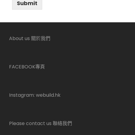
Submit
About us 關於我們
FACEBOOK專頁
Instagram:
webuild.hk
Please contact us 聯絡我們