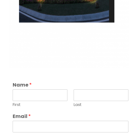
Name
*
First
Last
Email
*