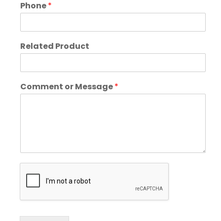
Phone
*
Related Product
Comment or Message
*