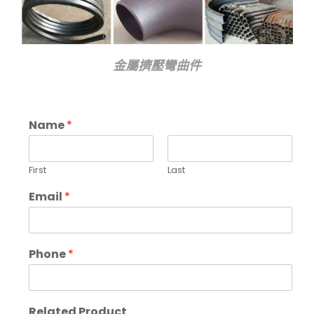
金屬擠壓彎曲件
Name
*
First
Last
Email
*
Phone
*
Related Product