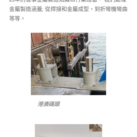
金屬製造涵蓋; 從焊接和金屬成型，到折彎機彎曲
等等。
港澳碼頭