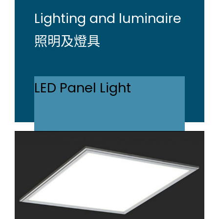
Lighting and luminaire
照明及燈具
LED Panel Light