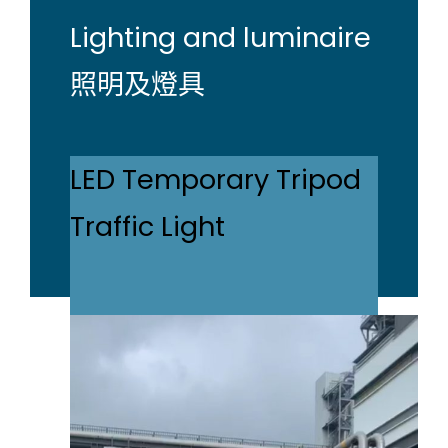
Lighting and luminaire
照明及燈具
LED Temporary Tripod
Traffic Light