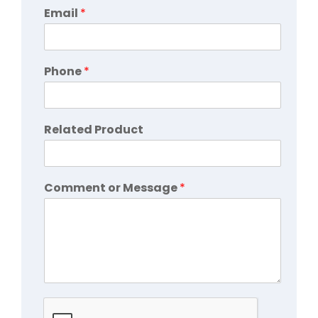
Email
*
Phone
*
Related Product
Comment or Message
*