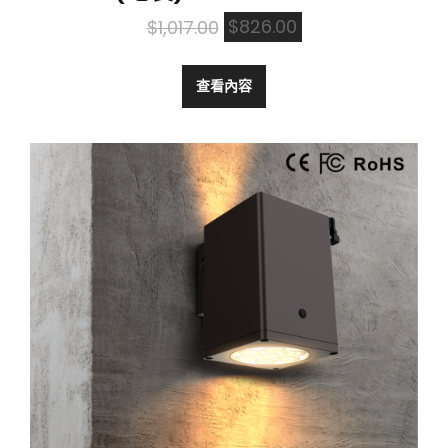
Original
Current
$
1,017.00
$
826.00
price
price
was:
is:
查看內容
$1,017.00.
$826.00.