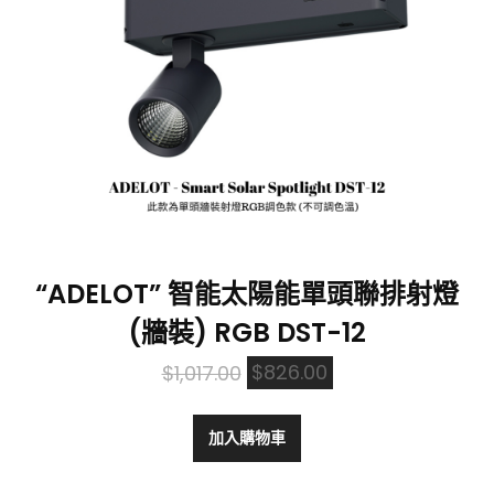
“ADELOT” 智能太陽能單頭聯排射燈
(牆裝) RGB DST-12
Original
Current
$
1,017.00
$
826.00
price
price
was:
is:
加入購物車
$1,017.00.
$826.00.