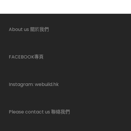
About us 關於我們
FACEBOOK專頁
Instagram:
webuild.hk
Please contact us 聯絡我們