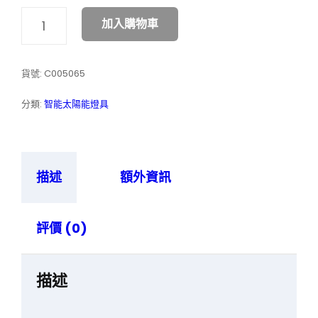
“AVANT”
加入購物車
智
能
太
貨號:
C005065
陽
能
分類:
智能太陽能燈具
柱
燈
系
列
數
描述
額外資訊
量
評價 (0)
描述