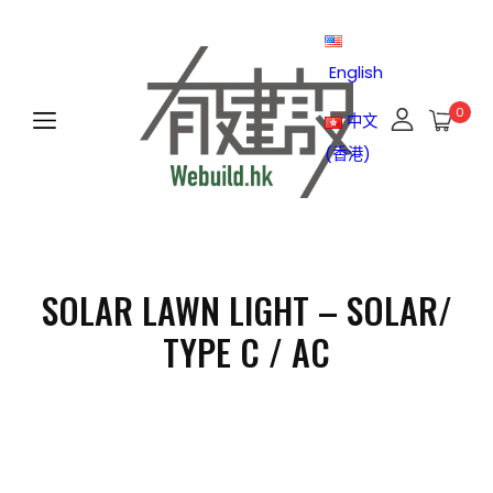
English
0
中文
(香港)
SOLAR LAWN LIGHT – SOLAR/
TYPE C / AC