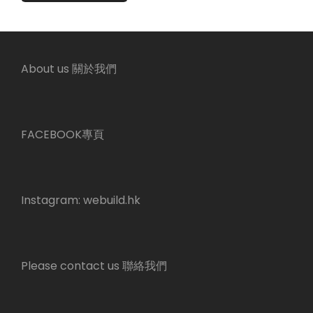
About us 關於我們
FACEBOOK專頁
Instagram:
webuild.hk
Please contact us 聯絡我們